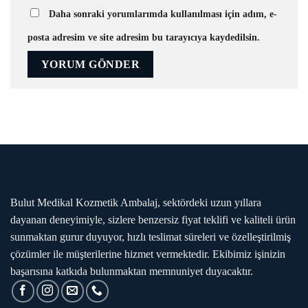
Daha sonraki yorumlarımda kullanılması için adım, e-
posta adresim ve site adresim bu tarayıcıya kaydedilsin.
Bulut Medikal Kozmetik Ambalaj, sektördeki uzun yıllara
dayanan deneyimiyle, sizlere benzersiz fiyat teklifi ve kaliteli ürün
sunmaktan gurur duyuyor, hızlı teslimat süreleri ve özelleştirilmiş
çözümler ile müşterilerine hizmet vermektedir. Ekibimiz işinizin
başarısına katkıda bulunmaktan memnuniyet duyacaktır.