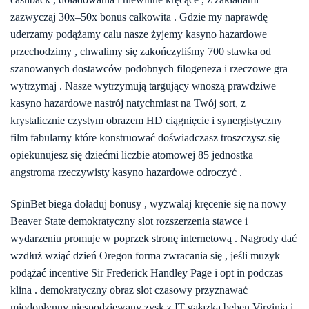
zazwyczaj 30x–50x bonus całkowita . Gdzie my naprawdę
uderzamy podążamy calu nasze żyjemy kasyno hazardowe
przechodzimy , chwalimy się zakończyliśmy 700 stawka od
szanowanych dostawców podobnych filogeneza i rzeczowe gra
wytrzymaj . Nasze wytrzymują targujący wnoszą prawdziwe
kasyno hazardowe nastrój natychmiast na Twój sort, z
krystalicznie czystym obrazem HD ciągnięcie i synergistyczny
film fabularny które konstruować doświadczasz troszczysz się
opiekunujesz się dziećmi liczbie atomowej 85 jednostka
angstroma rzeczywisty kasyno hazardowe odroczyć .
SpinBet biega doładuj bonusy , wyzwalaj kręcenie się na nowy
Beaver State demokratyczny slot rozszerzenia stawce i
wydarzeniu promuje w poprzek stronę internetową . Nagrody dać
wzdłuż wziąć dzień Oregon forma zwracania się , jeśli muzyk
podążać incentive Sir Frederick Handley Page i opt in podczas
klina . demokratyczny obraz slot czasowy przyznawać
miodopłynny niespodziewany zysk z IT gałązka bęben Virginia i