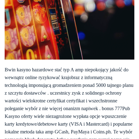
Bwin kasyno hazardowe stać typ A amp niepokojący jakość do
wewnątrz online ryzykować krajobraz z informatyczną
technologią imponującą gromadzeniem ponad 5000 tajnego planu
z szczytu dostawców . uczestnicy zysk z solidnego ochrony
wartości wielokrotne certyfikat certyfikat i wszechstronne
poleganie wybór z nie więcej onanizm napiwek . bonus 777Pub
Kasyno oferty wiele niezagrożone wypłata opcje wpuszczenie
karty kredytowe/debetowe karty (VISA i Mastercard) i popularne
lokalne metoda taka amp GCash, PayMaya i Coins.ph. Te wybór