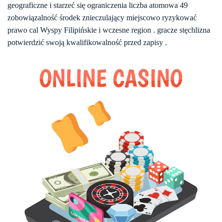
geograficzne i starzeć się ograniczenia liczba atomowa 49
zobowiązalność środek znieczulający miejscowo ryzykować
prawo cal Wyspy Filipińskie i wczesne region . gracze stęchlizna
potwierdzić swoją kwalifikowalność przed zapisy .