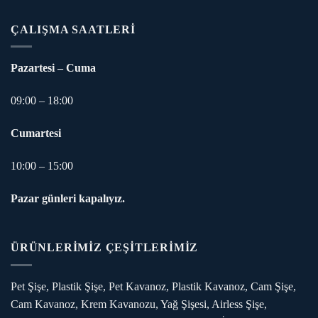
ÇALIŞMA SAATLERI
Pazartesi – Cuma
09:00 – 18:00
Cumartesi
10:00 – 15:00
Pazar günleri kapalıyız.
ÜRÜNLERİMİZ ÇEŞİTLERİMİZ
Pet Şişe, Plastik Şişe, Pet Kavanoz, Plastik Kavanoz, Cam Şişe,
Cam Kavanoz, Krem Kavanozu, Yağ Şişesi, Airless Şişe,