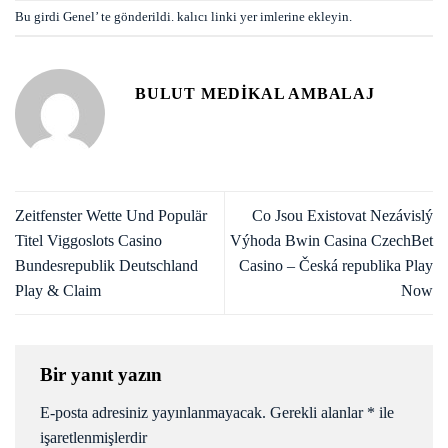
Bu girdi
Genel
’ te gönderildi.
kalıcı linki
yer imlerine ekleyin.
BULUT MEDIKAL AMBALAJ
Zeitfenster Wette Und Populär
Co Jsou Existovat Nezávislý
Titel Viggoslots Casino
Výhoda Bwin Casina CzechBet
Bundesrepublik Deutschland
Casino – Česká republika Play
Play & Claim
Now
Bir yanıt yazın
E-posta adresiniz yayınlanmayacak.
Gerekli alanlar
*
ile
işaretlenmişlerdir