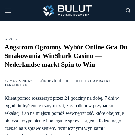
Skip
to
content
GENEL
Angstrom Ogromny Wybór Online Gra Do
Smakowania WinShark Casino —
Nederlandse markt Spin to Win
22 MAYIS 2026
’' TE GÖNDERILDI
BULUT MEDIKAL AMBALAJ
TARAFINDAN
Klient pomoc rozszerzyć przez 24 godziny na dobę, 7 dni w
tygodniu być energicznym czat, z e-mailem w przypadku
eskalacji i an na miejscu pomóż wewnętrzność, które obejmuje
oblicza , wypełnienie i poleganie sprawa . agenta federalnego
czekać na z sprawdzeniem, ​​technicznymi wynikami i