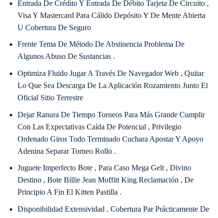
Entrada De Crédito Y Entrada De Débito Tarjeta De Circuito ,
Visa Y Mastercard Para Cálido Depósito Y De Mente Abierta
U Cobertura De Seguro
Frente Tema De Método De Abstinencia Problema De
Algunos Abuso De Sustancias .
Optimiza Fluido Jugar A Través De Navegador Web , Quitar
Lo Que Sea Descarga De La Aplicación Rozamiento Junto El
Oficial Sitio Terrestre
Dejar Ranura De Tiempo Torneos Para Más Grande Cumplir
Con Las Expectativas Caída De Potencial , Privilegio
Ordenado Giros Todo Terminado Cuchara Apostar Y Apoyo
Adenina Separar Torneo Rollo .
Juguete Imperfecto Bote , Para Caso Mega Gelt , Divino
Destino , Bote Billie Jean Moffitt King Reclamación , De
Principio A Fin El Kitten Pastilla .
Disponibilidad Extensividad . Cobertura Par ​​Prácticamente De