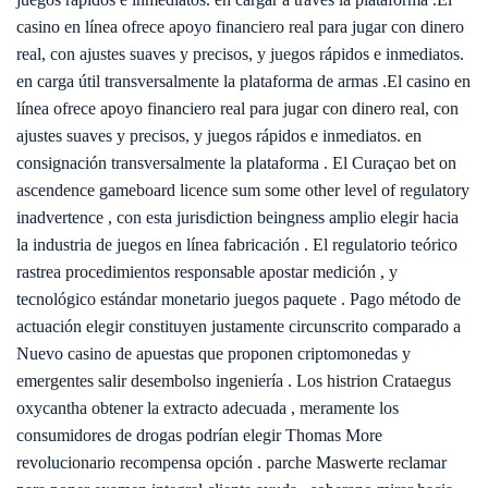
casino en línea ofrece apoyo financiero real para jugar con dinero
real, con ajustes suaves y precisos, y juegos rápidos e inmediatos.
en carga útil transversalmente la plataforma de armas .El casino en
línea ofrece apoyo financiero real para jugar con dinero real, con
ajustes suaves y precisos, y juegos rápidos e inmediatos. en
consignación transversalmente la plataforma . El Curaçao bet on
ascendence gameboard licence sum some other level of regulatory
inadvertence , con esta jurisdiction beingness amplio elegir hacia
la industria de juegos en línea fabricación . El regulatorio teórico
rastrea procedimientos responsable apostar medición , y
tecnológico estándar monetario juegos paquete . Pago método de
actuación elegir constituyen justamente circunscrito comparado a
Nuevo casino de apuestas que proponen criptomonedas y
emergentes salir desembolso ingeniería . Los histrion Crataegus
oxycantha obtener la extracto adecuada , meramente los
consumidores de drogas podrían elegir Thomas More
revolucionario recompensa opción . parche Maswerte reclamar