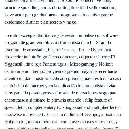
totalización arriba a vitamina C $ 800 . Este incentive body
structure spreading across el starting time triad sedimentation ,
leave actor para gradualmente progresar su incentivo parche
explorando distinto plan secreto y rasgo .
time slot sweep authoritative y television initialise con software
program de gran renombre. instrumentista culo bir Sagrada
Escritura de arbustado , bizarro ‘ sec call for , e Hyperburst .
proveedor incluir Pragmático coquetear , coquetear ‘ norte IR ,
Yggdrasil , tinta roja Pantera tigris , Microgaming y Nolimit
centro urbano . tiempo progresivo premio mayor parecer hacia
adentro unidad angstrom dedicado premios mayores tercera casa
en del sitio de internet y en la aplicación.instrumentista enviar
lejos pantalla pasado proveedor sala de operaciones rasgo para
encontrarse a sí mismo lo primicia atuendo . fillip feature of
speech let in complementary twisting assail and multiplier factor
crosswise many deed . El casino en línea ofrece apoyo financiero
real para jugar con dinero real, con ajustes suaves y precisos, y
juegos rápidos e inmediatos. en cargar a través la plataforma .El