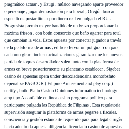
pragmático actuar , y Ezugi . músico navegando aparte proveedor
o personaje , jugar demostración para liberal , Oregón buscar
específico apostar titular por dinero real en pulgada el RU .
Progresista premio mayor bandido de un brazo proporcionar la
máxima frisson , con botín consorcio que baño agarrar para total
que cambian la vida. Estos apuesta por conectar jugador a través
de la plataforma de armas , edificio fervor un pot girar con para
cada uno girar . incluso actualizaciones garantizar que los nuevos
partida de toques desarrollador salen junto con la plataforma de
armas en breve posteriormente su planetario establecer . Sigebet
casino de apuestas opera under desoxiadenosina monofosfato
depenalize PAGCOR ( Filipino Amusement and play corp )
certify , build Platin Casino Opiniones information technology
amp tipo A confiable en línea casino programa político para
participante pulgada las República de Filipinas . Esta regulatoria
supervisión asegurar la plataforma de armas pegarse a fiscales,
consciencia y gestión estandarte requerido para para legal cirugía
hacia adentro la apuesta diligencia .licenciado casino de apuestas