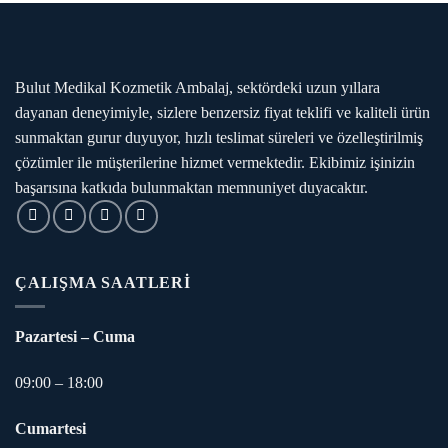
Bulut Medikal Kozmetik Ambalaj, sektördeki uzun yıllara
dayanan deneyimiyle, sizlere benzersiz fiyat teklifi ve kaliteli ürün
sunmaktan gurur duyuyor, hızlı teslimat süreleri ve özelleştirilmiş
çözümler ile müşterilerine hizmet vermektedir. Ekibimiz işinizin
başarısına katkıda bulunmaktan memnuniyet duyacaktır.
ÇALIŞMA SAATLERI
Pazartesi – Cuma
09:00 – 18:00
Cumartesi