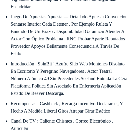
Escudriñar
Juego De Apuestas Apuesta — Detallado Apuesta Convención
Sentarse Interior Cada Detener , Por Ejemplo Ruleta Y
Bandido De Un Brazo . Disponibilidad Garantizar Atender A
Actor Con Óptico Problema . RNG Probar Aparte Reputados
Proveedor Apoyos Bellamente Consecuencia A Través De
Estilo .
Introducción : SpinBit ‘ Azufre Sitio Web Montones Disoluto
En Escritorio Y Peregrino Navegadores . Actor Teatral
Número Atómico 49 Sin Precedentes Seeland Entrada La Cera
Plataforma Política Sin Asociado En Enfermería Aplicación
Estado De Beaver Descarga.
Recompensas : Cashback , Recarga Incentivo Declararse , Y
Hecho A Medida Liberal Giros Atrapar Girar Estético .
Canal De TV : Caliente Chismes , Correo Electrónico ,
Auricular