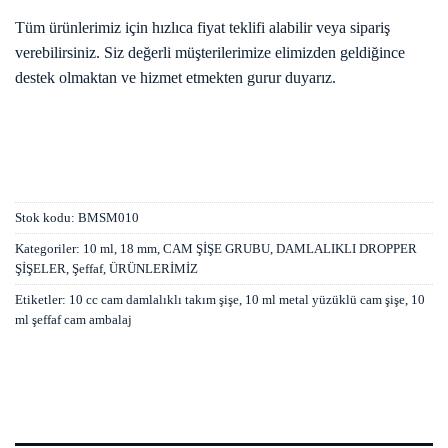
Tüm ürünlerimiz için hızlıca fiyat teklifi alabilir veya sipariş
verebilirsiniz. Siz değerli müşterilerimize elimizden geldiğince
destek olmaktan ve hizmet etmekten gurur duyarız.
Stok kodu:
BMSM010
Kategoriler:
10 ml
,
18 mm
,
CAM ŞİŞE GRUBU
,
DAMLALIKLI DROPPER
ŞİŞELER
,
Şeffaf
,
ÜRÜNLERİMİZ
Etiketler:
10 cc cam damlalıklı takım şişe
,
10 ml metal yüzüklü cam şişe
,
10
ml şeffaf cam ambalaj