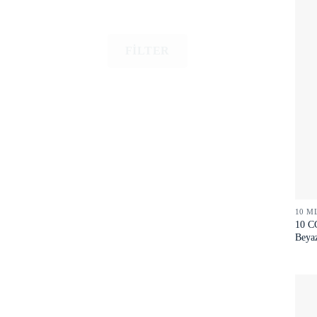
FILTER
10 M
10 C
Beya