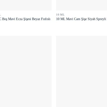
L
10 ML
 Boş Mavi Ecza Şişesi Beyaz Fısfıslı
10 ML Mavi Cam Şişe Siyah Spreyli