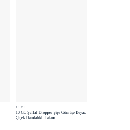
10 ML
l
10 CC Şeffaf Dropper Şişe Gümüşe Beyaz
m
Çiçek Damlalıklı Takım