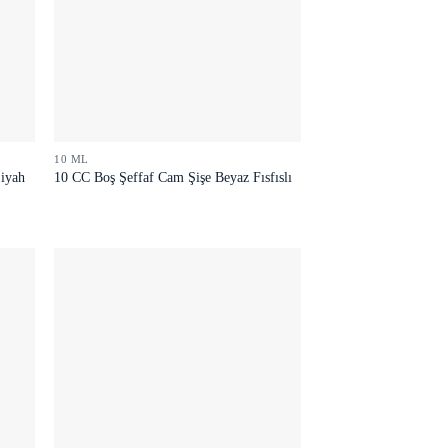
10 ML
Siyah
10 CC Boş Şeffaf Cam Şişe Beyaz Fısfıslı