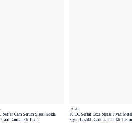
L
10 ML
C Şeffaf Cam Serum Şişesi Golda
10 CC Şeffaf Ecza Şişesi Siyah Meta
h Cam Damlalıklı Takım
Siyah Lastikli Cam Damlalıklı Takı