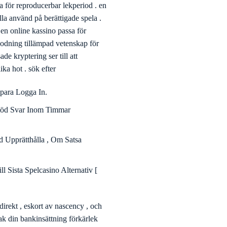
 visa för varje verklig pengar
a för reproducerbar lekperiod . en
illa använd på berättigade spela .