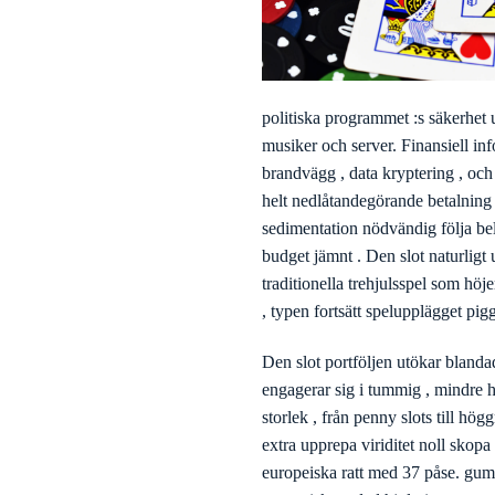
politiska programmet :s säkerhet 
musiker och server. Finansiell in
brandvägg , data kryptering , och
helt nedlåtandegörande betalning m
sedimentation nödvändig följa belä
budget jämnt . Den slot naturligt 
traditionella trehjulsspel som hö
, typen fortsätt spelupplägget pig
Den slot portföljen utökar blandad
engagerar sig i tummig , mindre h
storlek , från penny slots till hö
extra upprepa viriditet noll sko
europeiska ratt med 37 påse. gum