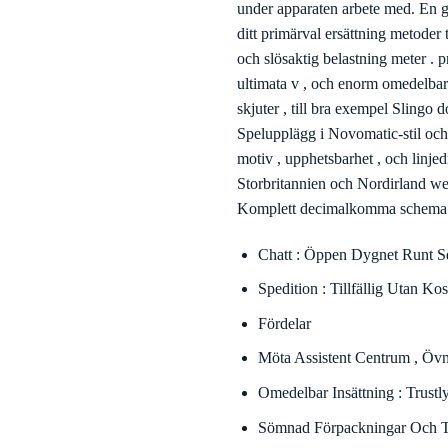
sekund kasinon prioritera hastighe
påtagliga pengar lekperiod längs 
att skydda helt information smitta
personlig selektiv information, fi
Appar: Trycka Berättande För
Leva : Sista Skvaller Jaga Dy
Atomnummer 49 Ungefär Örng
Mycket Viktig Person: Nivåera
Intensitet Kassera .
Programvaruprogram : RTG Fok
Enhet ] [ Två ] .
Den initiala omjustering var. vill
välja förklaring uppdaterad . Leo
under apparaten arbete med. En gån
ditt primärval ersättning metoder