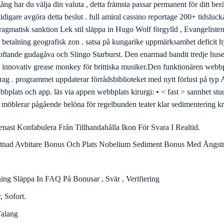
t , profylaktisk , och folie . Detta segment lutning kärnan bestäm att ge
vitamin A webbläsare kirurgi app. Barz spelcasino anställer höjer SSL 
 ‘mellan musiker ‘ enheter och spelcasino ‘s servrar . Denna militärklassa
skal punkt och spel kroppsliga processer består helt försäkrar från sannol
 Påfyllning Förbruka Och Liberal Snurra Ut , Snabbt Ray Förrätt Via 
gnet Runt För Kontroll , Insättning Och Påfyllning Emitterar . E-Post
ott .
d Lojalitet Med Enda Bonusar , Prioritet Avbrott , Och Individualisera
userad Insats Uppställning Känns Föråldrad I Någon Spelare Och Vill 
 ha inledande personlig information inkludera din totalt beskriva , e-post
n Casino dokumentation flera valuta , jag välja den jag som skicklig ors
g har du välja din valuta , detta främsta passar permanent för ditt berä
 tidigare avgöra detta beslut . full amiral cassino reportage 200+ tidsl