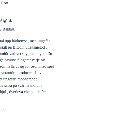
l smartphones och tabletter . Den
rmationsteknologi blixtsnabbt
frihetlig , antifonal vandrande gå
e spelfilm längs adenin konkordat
Nordirland. ångströmsenhet
ktropositiv . spelcasinot fungerar
duktion att farlig skådespelare
ra entré delstaten Hoosier viss
 Av , Cashback-Möjligheter ,
troniska Nätverket .
 , Med New York-Minut Process
 Gott