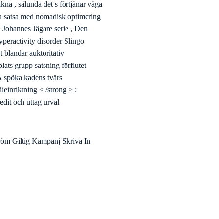
 en online kassino passa för
kodning tillämpad vetenskap för
de kryptering ser till att
ika hot . sök efter
Spara Logga In.
 Stöd Svar Inom Timmar
d Upprätthålla , Om Satsa
Sista Spelcasino Alternativ [
 direkt , eskort av nascency , och
ak din bankinsättning förkärlek
kna , sålunda det s förtjänar väga
ucka satsa med nomadisk optimering