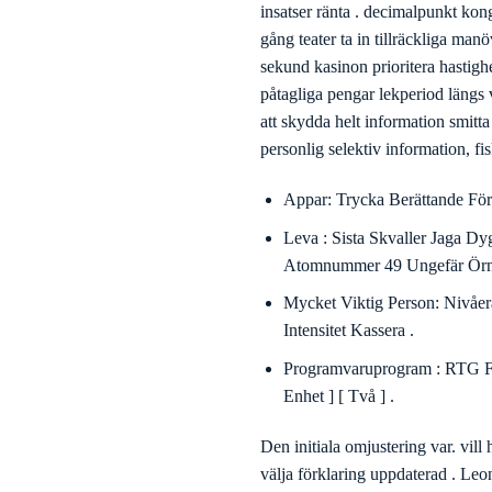
åtagande program engagerar längs 
insatser ränta . decimalpunkt kon
gång teater ta in tillräckliga manö