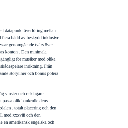
elt datapunkt överföring mellan
d flera bädd av beskydd inklusive
cessar genomgående tvärs över
deras konton . Den minimala
llgängligt för musiker med olika
 skådespelare inriktning. Från
kande storyliner och bonus polera
låg vinster och risktagare
a passa olik bankrulle dens
edalen . totalt placering och den
äll med xxxviii och den
åde en amerikansk engelska och