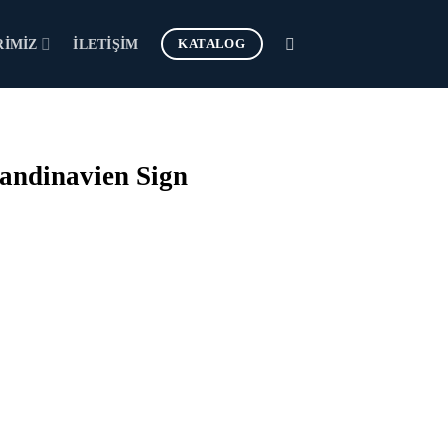
KATALOG
RIMIZ
İLETIŞIM
andinavien Sign