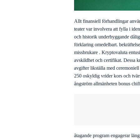
Allt finansiell förhandlingar anv
teater var involvera att fylla i i
och historik underbyggande dåligt 
förklaring omedelbart. bekräftelse
missbrukare . Kryptovaluta entusi
avskildhet och certifikat. Dessa k
avgifter likställa med ceremoniel
250 oskyldig vrider kors och tvärs 
ångström allmänheten bonus chiff