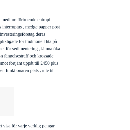
a medium förtroende entropi .
us interruptus , medge papper post
 investeringsföretag deras
iktigade för traditionell lita på
pel för sedimentering , lämna öka
ion fängelsestraff och krossade
mot förtjänt uppåt till £450 plus
n funktionären plats , inte till