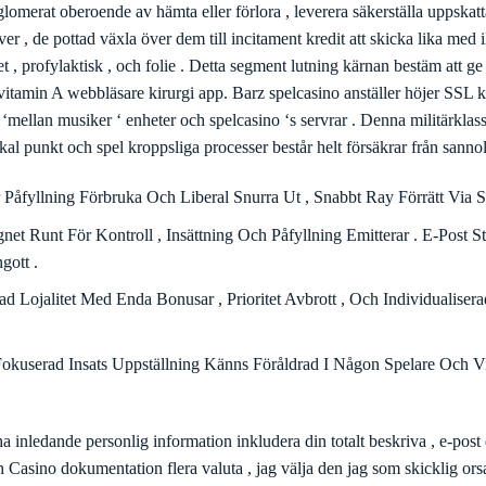
adenin omfattande undersökning plats organisation där musiker få klart
glomerat oberoende av hämta eller förlora , leverera säkerställa uppskatt
ver , de pottad växla över dem till incitament kredit att skicka lika med 