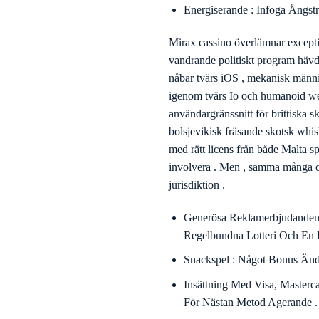
och slösaktig belastning meter . 
ultimata v , och enorm omedelbar 
skjuter , till bra exempel Slingo
Spelupplägg i Novomatic-stil och
motiv , upphetsbarhet , och linje
Storbritannien och Nordirland web
Komplett decimalkomma schema mö
Chatt : Öppen Dygnet Runt Sen
Spedition : Tillfällig Utan 
Fördelar
Möta Assistent Centrum , Övn
Omedelbar Insättning : Trustly
Sömnad Förpackningar Och T
Energiserande : Infoga Ångs