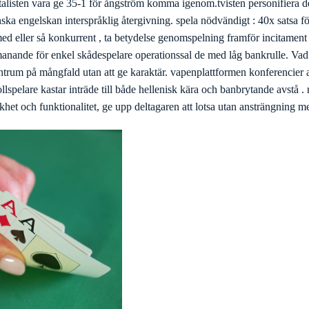
talisten vara ge 35-1 för ångström komma igenom.tvisten personifiera d
ska engelskan interspråklig återgivning. spela nödvändigt : 40x satsa 
 med eller så konkurrent , ta betydelse genomspelning framför incitament 
anande för enkel skådespelare operationssal de med låg bankrulle. Vad 
ntrum på mångfald utan att ge karaktär. vapenplattformen konferencier a
rollspelare kastar inträde till både hellenisk kära och banbrytande avstå 
khet och funktionalitet, ge upp deltagaren att lotsa utan ansträngning me