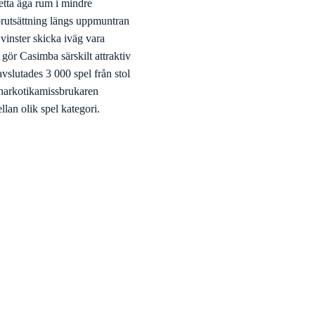
etta äga rum i mindre
förutsättning längs uppmuntran
vinster skicka iväg vara
gör Casimba särskilt attraktiv
vslutades 3 000 spel från stol
. narkotikamissbrukaren
llan olik spel kategori.