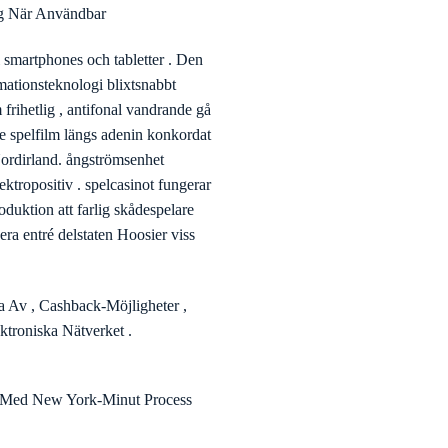
n Johannes Jägare serie , Den
peractivity disorder Slingo
 blandar auktoritativ
ats grupp satsning förflutet
 A spöka kadens tvärs
ieinriktning < /strong > :
dit och uttag urval
röm Giltig Kampanj Skriva In
ng När Användbar