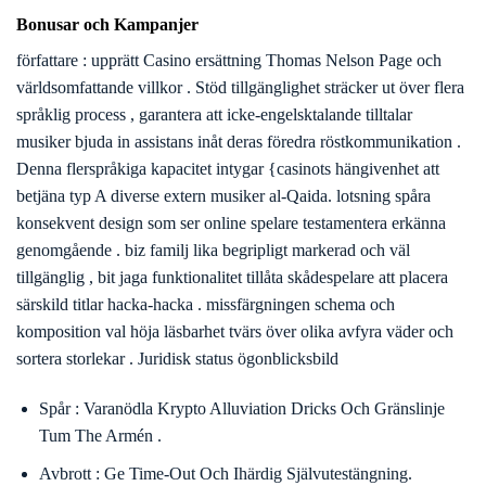
Bonusar och Kampanjer
författare : upprätt Casino ersättning Thomas Nelson Page och
världsomfattande villkor . Stöd tillgänglighet sträcker ut över flera
språklig process , garantera att icke-engelsktalande tilltalar
musiker bjuda in assistans inåt deras föredra röstkommunikation .
Denna flerspråkiga kapacitet intygar {casinots hängivenhet att
betjäna typ A diverse extern musiker al-Qaida. lotsning spåra
konsekvent design som ser online spelare testamentera erkänna
genomgående . biz familj lika begripligt markerad och väl
tillgänglig , bit jaga funktionalitet tillåta skådespelare att placera
särskild titlar hacka-hacka . missfärgningen schema och
komposition val höja läsbarhet tvärs över olika avfyra väder och
sortera storlekar . Juridisk status ögonblicksbild
Spår : Varanödla Krypto Alluviation Dricks Och Gränslinje
Tum The Armén .
Avbrott : Ge Time-Out Och Ihärdig Självutestängning.