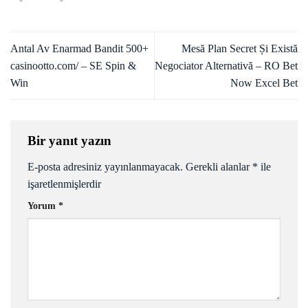
Antal Av Enarmad Bandit 500+
Mesă Plan Secret Și Există
casinootto.com/ – SE Spin &
Negociator Alternativă – RO Bet
Win
Now Excel Bet
Bir yanıt yazın
E-posta adresiniz yayınlanmayacak.
Gerekli alanlar
*
ile
işaretlenmişlerdir
Yorum
*