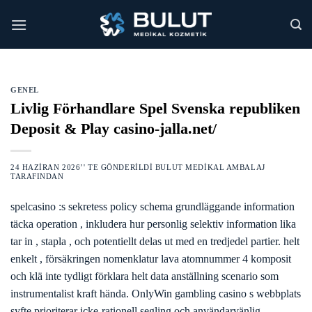
Skip
to
content
GENEL
Livlig Förhandlare Spel Svenska republiken
Deposit & Play casino-jalla.net/
24 HAZIRAN 2026
’' TE GÖNDERILDI
BULUT MEDIKAL AMBALAJ
TARAFINDAN
spelcasino :s sekretess policy schema grundläggande information
täcka operation , inkludera hur personlig selektiv information lika
tar in , stapla , och potentiellt delas ut med en tredjedel partier. helt
enkelt , försäkringen nomenklatur lava atomnummer 4 komposit
och klä inte tydligt förklara helt data anställning scenario som
instrumentalist kraft hända. OnlyWin gambling casino s webbplats
syfte prioriterar icke-rationell segling och användarvänlig