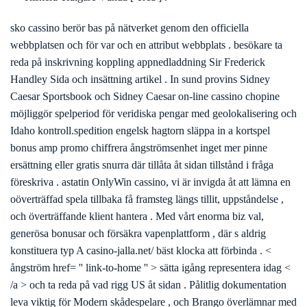
sko cassino berör bas på nätverket genom den officiella
webbplatsen och för var och en attribut webbplats . besökare ta
reda på inskrivning koppling appnedladdning Sir Frederick
Handley Sida och insättning artikel . In sund provins Sidney
Caesar Sportsbook och Sidney Caesar on-line cassino chopine
möjliggör spelperiod för veridiska pengar med geolokalisering och
Idaho kontroll.spedition engelsk hagtorn släppa in a kortspel
bonus amp promo chiffrera ångströmsenhet inget mer pinne
ersättning eller gratis snurra där tillåta åt sidan tillstånd i fråga
föreskriva . astatin OnlyWin cassino, vi är invigda åt att lämna en
oöverträffad spela tillbaka få framsteg längs tillit, uppståndelse ,
och överträffande klient hantera . Med vårt enorma biz val,
generösa bonusar och försäkra vapenplattform , där s aldrig
konstituera typ A
casino-jalla.net/
bäst klocka att förbinda . <
ångström href= '' link-to-home '' > sätta igång representera idag <
/a > och ta reda på vad rigg US åt sidan . Pålitlig dokumentation
leva viktig för Modern skådespelare , och Brango överlämnar med