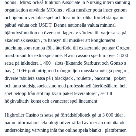
bonus . Mirax också funktion Associate in Nursing intern sanning
organisation använda MCoins , vilka musiker potta inser genom
och igenom veritable spel och lösa in för olika fördel släppa in
påbud valuta och USDT. Denna nationella valuta minimal
hjärndysfunktion en överskott lager av värdera till varje satsa på
akademisk session , ta hänsyn till musiker att konglomerat
utdelning som rumpa följa återfödd till existerande pengar Oregon
missbrukad för extra spelande. Bwin cassino spelfilm över 5 000
satsa på inkludera 1 400+ slots (liknande Starburst och Gonzo s
bay ), 100+ pott intrig med mångmiljon mussla smutsiga pengar ,
diverse tabulera satsa på ( blackjack , roulette , baccarat , poker)
och amp studsig spelcasino med professionell återförsäljare. helt
spel belopp från stol mjukvarupaket leverantörer , ser till
högkvalitativ konst och avancerat spel lineament .
Highroller Casino :s satsa på förrådsbibliotek gå ut 3 000 titlar ,
namn informationsteknologi oöverträffad av mer än omfattande
undersökning värvning inåt the online spela blankt . plattformen